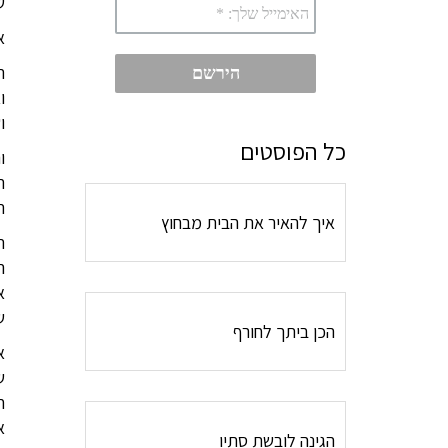
ש
א
ר
ו
ו
כל הפוסטים
ו
ר
ת
איך להאיר את הבית מבחוץ
ת
ה
א
ש
הכן ביתך לחורף
א
ש
ח
א
הגינה לובשת סתיו