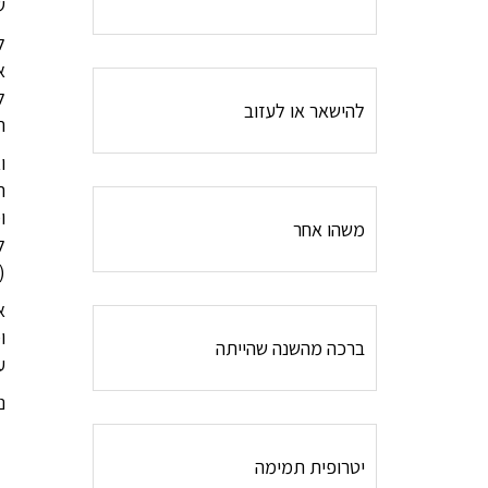
ש
ל
א
ל
להישאר או לעזוב
ה
ו
ה
ו
משהו אחר
ל
(
א
ו
ברכה מהשנה שהייתה
ע
נ
יטרופית תמימה