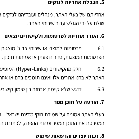
5. הגבלת אחריות לנזקים
אחריותם של בעלי האתר, מנהלים ועובדיהם לנזקים אש
שולם על ידי הגולש עבור שירותי האתר.
6. העדר אחריות לפרסומות ולקישורים יוצאים
6.1 פרסומות למוצרי או שירותי צד ג' מוצגות ב
הפרסומות המוצגות, סדר הופעתן או אמיתות תוכנן.
6.2 חלק מה
האתר לא בחנו אתרים אלו ואינם תומכים בהם או אחר
6.3 יודגש שלא קיימת אבחנה בין סימון קישורים פנימיים לקישורים יוצאים וכי באחריות הגולש לוודא את כתובת ה- URL אליו מפנה קישור טרם השימוש בו.
7. הודעה על תוכן מפר
בעלי האתר אמונים על שמירת חוקי מדינת ישראל – 
המפרטת את התוכן המפר ומהות ההפרה, לכתובת הדוא
8. זכות יוצרים והרשאות שימוש