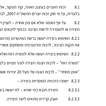
8.1 זכות היוצרים בעיצוב האתר, קוד המקור, אלמנ
בלעדית, על פי חוק זכות יוצרים התשס"ח-2007, לבעל זכות היוצרים ללא קבלת רשות מפורשת מבעל הזכות.
8.2 על אף האמור ואלא אם צוין אחרת – לעניין ת
היצירה או להעמידה לרשות הציבור בכפוף לתנאים הב
את תקנת הציבור, לרבות פורנוגרפיה ומשחקים אסורים
8.2.2 השימוש ביצירה ייעשה שלא למטרת רווח ושלא באופן מסחרי.
"מטרת רווח" – לרבות הצגת היצירה לעיני מנויים בלב
"אופן מסחרי" – לרבות הצגה של מעל 20 יצירות אשר נלקחו מהאתר על ידי יישות משפטית אחת או בשליטתה.
8.2.3 ישמרו הזכויות המוסריות ביצירה –
8.2.3.1 היצירה תובא כפי שהיא – לא ייעשה ביצירה כל שינוי, סילוף או פגם.
8.2.3.2 יוענק קרדיט מתאים ליוצר היצירה.