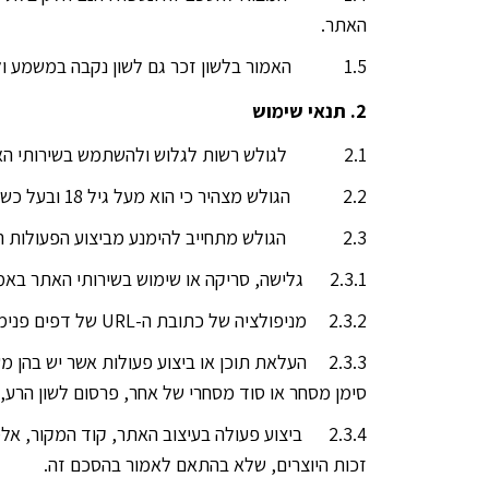
האתר.
1.5 האמור בלשון זכר גם לשון נקבה במשמע ולהפך, האמור בלשון יחיד גם לשון רבים במשמע ולהפך.
2. תנאי שימוש
2.1 לגולש רשות לגלוש ולהשתמש בשירותי האתר בכפוף לאמור בהסכם זה.
2.2 הגולש מצהיר כי הוא מעל גיל 18 ובעל כשרות משפטית להתקשר עם בעלי האתר בהסכם זה.
2.3 הגולש מתחייב להימנע מביצוע הפעולות הבאות ביחס לשירותי האתר:
2.3.1 גלישה, סריקה או שימוש בשירותי האתר באמצעות תוכנת מחשב המיועדת לאסוף מידע או לבצע פעולות בדרך של חיקוי גולש רגיל, לרבות Bots או Crawlers.
2.3.2 מניפולציה של כתובת ה-URL של דפים פנימיים בכדי להגיע לדפים פנימיים אליהם אין לגולש גישה ישירה (URL Hacking).
2.3.3 העלאת תוכן או ביצוע פעולות אשר יש בהן
סימן מסחר או סוד מסחרי של אחר, פרסום לשון הרע, 
זכות היוצרים, שלא בהתאם לאמור בהסכם זה.