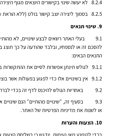
8.2.4 לא יעשה שינוי בקישורים היוצאים מגוף היצירה, לרבות הוספת קישורים חדשים, הסרת קישורים קיימים או הוספת הוראות nofollow או noindex לקישורים קיימים.
8.2.5 בסמוך ליצירה יוצב קישור בולט (ללא הוראת nofollow או noindex) למקור היצירה באתר, כאשר מילות הקישור יכללו את המילים "mob-right".
9. שינוי תנאים
9.1 בעלי האתר רשאים לבצע שינויים, לא מהותיי
התנאים הבאים:
9.1.1 לגולש תינתן אפשרות לסיים את ההתקשרות בהסכם זה טרם כניסת השינויים לתוקף.
9.1.2 אין בשינויים אלו כדי לפגוע בפעולות אשר בוצעו על ידי הגולש טרם כניסת השינויים לתוקף.
9.2 באחריות הגולש להיכנס לדף זה בכדי לברר האם בוצעו שינויים להסכם זה.
9.3 בסעיף זה, "שינויים מהותיים" הנם שינויים 
או לשנות את מדיניות הפרטיות של האתר.
10. הצעות והערות
בכדי להימנע מאי נעימות, יודגש כי בשליחת הצעות א